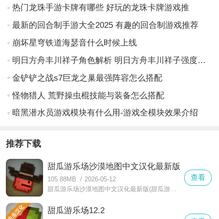
热门龙珠手游卡牌有哪些 好玩的龙珠卡牌游戏推
最新的回合制手游大全2025 有趣的回合制游戏推荐
崩坏星穹铁道海瑟音什么时候上线
明日方舟丰川祥子角色解析 明日方舟丰川祥子强度与玩法全面介绍
金铲铲之战s7巨龙之巢最强阵容怎么搭配
怪物猎人 荒野操虫棍技能与装备怎么搭配
暗黑潜水员游戏模块有什么用-游戏全模块效果介绍
推荐下载
甜瓜游乐场沙漠地图中文汉化最新版
查看
105.88MB
/
2026-05-12
甜瓜游乐场沙漠地图中文汉化最新版(甜瓜游乐场下载)在游戏中,您可以进行任意场景的切换,从沙漠到草地,从森林到城市,随心所欲的探索世界。游戏中除了探索,还可以进行资源的收集。玩家可以开采矿石和原木等资源,用于建造汽车、建筑和其他设施。此外,游戏中提供了丰富的物品和道具,下面有具体内容大家可以看看。
甜瓜游乐场12.2