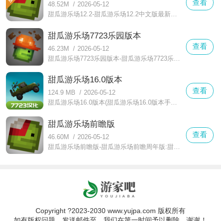
查看
48.52M
/
2026-05-12
甜瓜游乐场12.2-甜瓜游乐场12.2中文版最新版:一款玩法不错的像素沙盒世界冒险游戏。甜瓜游乐场12.2游戏中为你更新了一系列的道具和材料,修复了炸药错误和性能低,很多的模组云档是可以直接加入的,具体的内容如下所述！
甜瓜游乐场7723乐园版本
查看
46.23M
/
2026-05-12
甜瓜游乐场7723乐园版本-甜瓜游乐场7723乐园最新版本:新增了三个内容,对于BUG也进行了修改修正,玩家将在没有任何规矩的沙盒世界中使用各种武器来制造工具,或者模拟其他有趣的场景,想要了解相关的内容持续关注吧！
甜瓜游乐场16.0版本
查看
124.9 MB
/
2026-05-12
甜瓜游乐场16.0版本(甜瓜游乐场16.0版本手游下载):你怎么看?这是一款好玩的沙盒游戏,这款游戏目前更新了全新的内容和道具,甜瓜游乐场2.0而且自带模组,游戏互动强,大家可以升级武器进行战斗,经典的沙盒冒险给大家带来更多的闯关元素哦,小伙伴们快来一起看看吧。
甜瓜游乐场前瞻版
查看
46.60M
/
2026-05-12
甜瓜游乐场前瞻版-甜瓜游乐场前瞻周年版:甜瓜游乐场12.0等你来挑战！掌握种类繁多的方法与技巧,提升对战玩法水平,在闯关探索中找到更多技巧方法和策略完成对抗冒险,经典像素画面场景刻画更加精美,下面跟随小编一起来看看相关的内容。
Copyright ?2023-2030 www.yujpa.com 版权所有
如有版权问题，发送邮件至，我们在第一时间予以删除，谢谢！