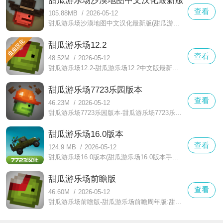
甜瓜游乐场沙漠地图中文汉化最新版
查看
105.88MB
/
2026-05-12
甜瓜游乐场沙漠地图中文汉化最新版(甜瓜游乐场下载)在游戏中,您可以进行任意场景的切换,从沙漠到草地,从森林到城市,随心所欲的探索世界。游戏中除了探索,还可以进行资源的收集。玩家可以开采矿石和原木等资源,用于建造汽车、建筑和其他设施。此外,游戏中提供了丰富的物品和道具,下面有具体内容大家可以看看。
甜瓜游乐场12.2
查看
48.52M
/
2026-05-12
甜瓜游乐场12.2-甜瓜游乐场12.2中文版最新版:一款玩法不错的像素沙盒世界冒险游戏。甜瓜游乐场12.2游戏中为你更新了一系列的道具和材料,修复了炸药错误和性能低,很多的模组云档是可以直接加入的,具体的内容如下所述！
甜瓜游乐场7723乐园版本
查看
46.23M
/
2026-05-12
甜瓜游乐场7723乐园版本-甜瓜游乐场7723乐园最新版本:新增了三个内容,对于BUG也进行了修改修正,玩家将在没有任何规矩的沙盒世界中使用各种武器来制造工具,或者模拟其他有趣的场景,想要了解相关的内容持续关注吧！
甜瓜游乐场16.0版本
查看
124.9 MB
/
2026-05-12
甜瓜游乐场16.0版本(甜瓜游乐场16.0版本手游下载):你怎么看?这是一款好玩的沙盒游戏,这款游戏目前更新了全新的内容和道具,甜瓜游乐场2.0而且自带模组,游戏互动强,大家可以升级武器进行战斗,经典的沙盒冒险给大家带来更多的闯关元素哦,小伙伴们快来一起看看吧。
甜瓜游乐场前瞻版
查看
46.60M
/
2026-05-12
甜瓜游乐场前瞻版-甜瓜游乐场前瞻周年版:甜瓜游乐场12.0等你来挑战！掌握种类繁多的方法与技巧,提升对战玩法水平,在闯关探索中找到更多技巧方法和策略完成对抗冒险,经典像素画面场景刻画更加精美,下面跟随小编一起来看看相关的内容。