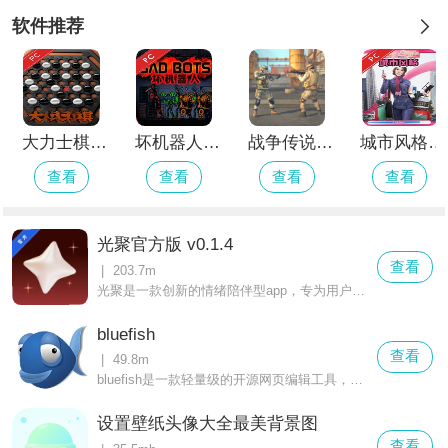
软件推荐
大力士棋电脑版 v1.2.3完整版
坏机器人电脑版 v1.0.3完整版
战争传说军事地带安卓版
城市风格电脑版 v1.2.0完整版
查看
查看
查看
查看
光聚官方版 v0.1.4
查看
|
203.7m
光聚是一款创新的情绪陪伴型app，专为用户提供情感支持和生活记录的空间。该应用采用ai拟真技术，围绕用户的生活和情感运转，使得用户能够随时记录生活、分享心情和表达观点。用户在平台上发布的内容将被ai模拟的粉丝认真回应和记住，形成一个互动的社群。
bluefish
查看
|
49.8m
bluefish是一款轻量级的开源网页编辑工具，专为web开发者设计。它支持html、css、javascript、php、python等主流编程语言，提供语法高亮、代码折叠、自动补全等实用功能。程序启动速度快，占用资源少，适合日常的代码编写和网页制作。无论是新手还是老手，都能快速上手。
设置壁纸头像大全最美背景图
查看