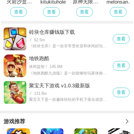
火箭沙盒官方正版
原神无限金币版下载
kitukituhole
melonsandbox
查看
查看
查看
查看
砖块仓库赚钱版下载
查看
/
62.5m
《砖块仓库》是一款非常受欢迎和休闲好玩的益智类游戏，采用了经典的俄罗斯方块消除为核心。游戏的玩法非常简单，只需要手指滑动屏幕就可将方块进行移动和旋转，通过策略性将器排列到适合的位置，成功将方块排成一条线就可触发消除的效果，丰富和多样的关卡设计，每关都有指定的任务和挑战，非常考验玩家的逻辑思维能力，丰富的道具也能让玩家使用帮助通关，成功将所有方块消除后就可获得丰厚的奖励和顺利晋级。
地铁跑酷
查看
休闲益智
/
145.6M
《地铁跑酷九游版》是一款能够给玩家体验到一场刺激又激烈的跑酷游戏。在这款游戏中需要玩家扮演各种风格的角色并且需要在这个地铁和城市里进行高速的奔跑。
聚宝天下游戏 v1.0.3最新版
查看
/
131.8m
聚宝天下是一款趣味轻松的手机下落合成游戏，在游戏中拥有许多任务和目标可以挑战，通过不断控制物件进行合成，成功合成目标物件即可获得奖励，玩法轻松简单，感兴趣就快来下载吧！
游戏推荐