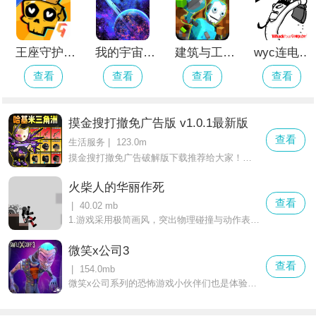
王座守护者手游最新版 v1.0.234免费版
我的宇宙世界
建筑与工艺机器人世界
wyc连电脑都要干的男人
查看
查看
查看
查看
摸金搜打撤免广告版 v1.0.1最新版
查看
生活服务
|
123.0m
摸金搜打撤免广告破解版下载推荐给大家！不管是获取钞票还是解锁皮肤都不用看广告，多种模式，多个地图任你选择，获取更多物资才能提升你的生存能力，画风也是比较趣味的，喜欢的不要错过。
火柴人的华丽作死
查看
|
40.02 mb
1.游戏采用极简画风，突出物理碰撞与动作表现，画面干净而富有动态细节。
微笑x公司3
查看
|
154.0mb
微笑x公司系列的恐怖游戏小伙伴们也是体验过了一段时间呢，小编给大家带来的是微笑x公司3，第三部的内容也是怎加了更多的游戏剧情，小伙伴们可以在游戏中好好的探索其中的秘密，游戏内的画面也是经过了升级处理了！看起来更加的精致和真实了。