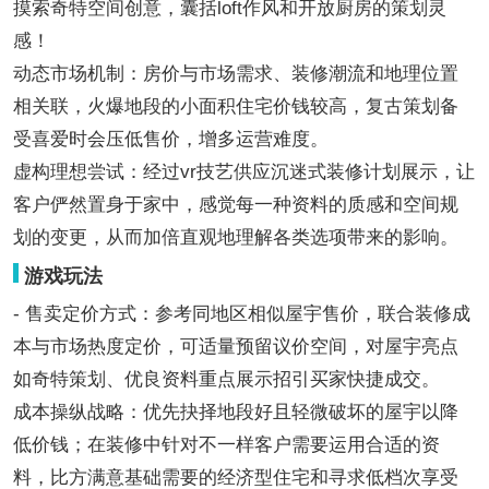
摸索奇特空间创意，囊括loft作风和开放厨房的策划灵
感！
动态市场机制：房价与市场需求、装修潮流和地理位置
相关联，火爆地段的小面积住宅价钱较高，复古策划备
受喜爱时会压低售价，增多运营难度。
虚构理想尝试：经过vr技艺供应沉迷式装修计划展示，让
客户俨然置身于家中，感觉每一种资料的质感和空间规
划的变更，从而加倍直观地理解各类选项带来的影响。
游戏玩法
- 售卖定价方式：参考同地区相似屋宇售价，联合装修成
本与市场热度定价，可适量预留议价空间，对屋宇亮点
如奇特策划、优良资料重点展示招引买家快捷成交。
成本操纵战略：优先抉择地段好且轻微破坏的屋宇以降
低价钱；在装修中针对不一样客户需要运用合适的资
料，比方满意基础需要的经济型住宅和寻求低档次享受