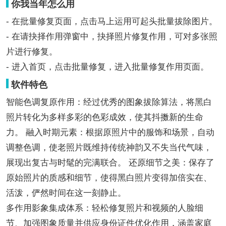
你我当年怎么用
- 在批量修复页面，点击马上运用可起头批量拔除图片。
- 在请抉择作用弹窗中，抉择照片修复作用，可对多张照
片进行修复。
- 进入首页，点击批量修复，进入批量修复作用页面。
软件特色
智能色调复原作用：经过优秀的图象拔除算法，将黑白
照片转化为多样多彩的色彩成效，使其抖擞新的生命
力。 融入时期元素：根据原照片中的服饰和场景，自动
调整色调，使老照片既维持传统神韵又不失当代气味，
展现出复古与时髦的完满联合。 还原细节之美：保存了
原始照片的质感和细节，使得黑白照片变得加倍实在、
活泼，俨然时间在这一刻静止。
多作用影象集成体系：轻松修复照片和视频的人脸细
节、加强图象质量并供应身份证件优化作用，涵盖家庭