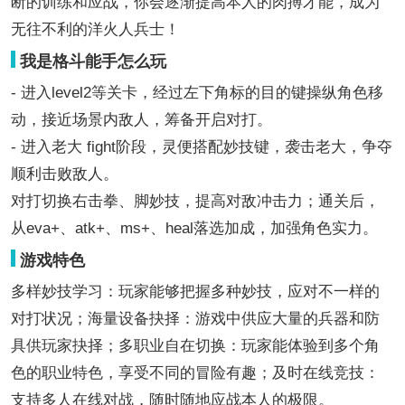
断的训练和应战，你会逐渐提高本人的肉搏才能，成为
无往不利的洋火人兵士！
我是格斗能手怎么玩
- 进入level2等关卡，经过左下角标的目的键操纵角色移
动，接近场景内敌人，筹备开启对打。
- 进入老大 fight阶段，灵便搭配妙技键，袭击老大，争夺
顺利击败敌人。
对打切换右击拳、脚妙技，提高对敌冲击力；通关后，
从eva+、atk+、ms+、heal落选加成，加强角色实力。
游戏特色
多样妙技学习：玩家能够把握多种妙技，应对不一样的
对打状况；海量设备抉择：游戏中供应大量的兵器和防
具供玩家抉择；多职业自在切换：玩家能体验到多个角
色的职业特色，享受不同的冒险有趣；及时在线竞技：
支持多人在线对战，随时随地应战本人的极限。