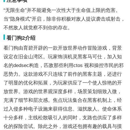
注意事项
“无限生命”并不能避免一次性大于生命值上限的危害。
当“隐身模式”开启，除非你积极对敌人提议袭击或射击，
不然敌人就觉察不到你的存在。
看门狗2介绍
看门狗由育碧开辟的一款开放世界动作冒险游戏，背景
设定在旧金山湾区。玩家饰演机灵黑客马可仕，加入知
名的dedsec构造，匹敌那些利用ctos 视和操控市民的邪
恶势力。这款游戏不只连续了前作的黑客主题，还进行
了明显的优化和拓展，为玩家供应了一个使人惊艳的开
放世界。游戏的世界观深度多样，场景策划细致入微，
充满了细节和层次感。焦点玩法集合在黑客机制上，经
过入侵多种电子设施来获得信息、滋扰敌人。使命体系
十分多样，主线松散吸引人的同时，支路也供应了多样
化的探险尝试。除此之外，游戏还包拥有趣的载具与摸