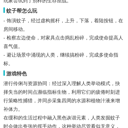
玩家尝试到了别样的生存应战。
蚊子帮怎么玩
- 饰演蚊子，经过虚构摇杆，上升，下落，着陆按钮，在
房间移动。
- 检察左边使命，对家具点击捣乱粉碎，完成使命提高人
喜气值。
- 避让场景中涌现的人类，继续搞粉碎，完成多使命指
标。
游戏特色
潜行伶俐与资源协同：经过深入理解人类举动模式，抉
择失当的时间点濒临指标生物，利用它们的疲倦时刻进
行策略性捕猎，并同步采集四周的水源和植物汁液来增
补体力。
在缓和的生活过程中融入黑色诙谐元素，人类发掘蚊子
时会做出夸张的挥手动作，这种举动尽管看似无意义，