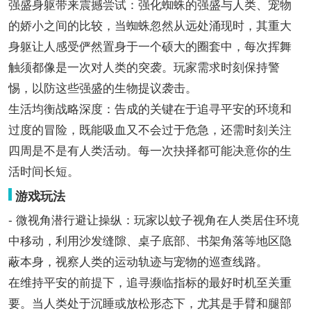
强盛身躯带来震撼尝试：强化蜘蛛的强盛与人类、宠物
的娇小之间的比较，当蜘蛛忽然从远处涌现时，其重大
身躯让人感受俨然置身于一个硕大的圈套中，每次挥舞
触须都像是一次对人类的突袭。玩家需求时刻保持警
惕，以防这些强盛的生物提议袭击。
生活均衡战略深度：告成的关键在于追寻平安的环境和
过度的冒险，既能吸血又不会过于危急，还需时刻关注
四周是不是有人类活动。每一次抉择都可能决意你的生
活时间长短。
游戏玩法
- 微视角潜行避让操纵：玩家以蚊子视角在人类居住环境
中移动，利用沙发缝隙、桌子底部、书架角落等地区隐
蔽本身，视察人类的运动轨迹与宠物的巡查线路。
在维持平安的前提下，追寻濒临指标的最好时机至关重
要。当人类处于沉睡或放松形态下，尤其是手臂和腿部