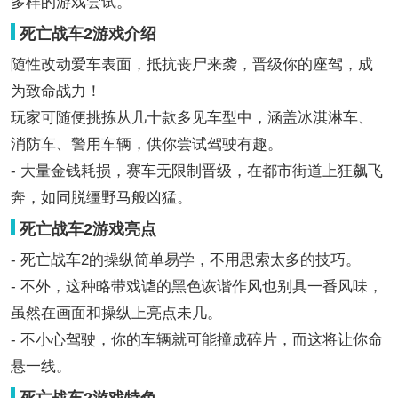
多样的游戏尝试。
死亡战车2游戏介绍
随性改动爱车表面，抵抗丧尸来袭，晋级你的座驾，成
为致命战力！
玩家可随便挑拣从几十款多见车型中，涵盖冰淇淋车、
消防车、警用车辆，供你尝试驾驶有趣。
- 大量金钱耗损，赛车无限制晋级，在都市街道上狂飙飞
奔，如同脱缰野马般凶猛。
死亡战车2游戏亮点
- 死亡战车2的操纵简单易学，不用思索太多的技巧。
- 不外，这种略带戏谑的黑色诙谐作风也别具一番风味，
虽然在画面和操纵上亮点未几。
- 不小心驾驶，你的车辆就可能撞成碎片，而这将让你命
悬一线。