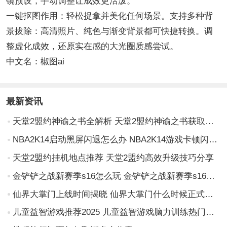
镜预设，手动调整让成效更活泼。
一键抠图作用：轻松捉拿并美化任何场景。支持多种背
景拔除：高清照片、纯色与渐变背景都可快捷转换。调
整虚化成效，还原实在感的大光圈质感尝试。
中文名：椒图ai
最新资讯
天堂2盟约神谕之书全解析 天堂2盟约神谕之书获取与使用攻略
NBA2K14启动黑屏闪退怎么办 NBA2K14游戏卡顿闪退解决方法及专业加速工具推荐
天堂2盟约挂机地点推荐 天堂2盟约高效升级技巧分享
金铲铲之战新赛季s16怎么玩 金铲铲之战新赛季s16攻略
仙界大掌门上线时间揭晓 仙界大掌门什么时候正式开服
儿童益智游戏推荐2025 儿童益智游戏脑力训练热门精选