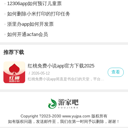
12306app如何预订儿童票
如何删除小米打印的打印任务
浙里办app如何开发票
如何开通acfan会员
推荐下载
红桃免费小说app官方下载2025
查看
/
2026-05-12
红桃免费小说app简直是书虫们的天堂，平台上的小说资源丰富得超乎想象，不管你喜欢什么类型，都市言情、玄幻修仙，还是悬疑推理、历史穿越，它都应有尽有。完全免费，不用花钱就能畅读海量小说，缓存书籍，坐地铁、公交没网的时候，也能随时随地沉浸式阅读。午休、通勤时都可以打开它看几章，打发时间超合适，真心推荐给大家！
Copyright ?2023-2030 www.yujpa.com 版权所有
如有版权问题，发送邮件至，我们在第一时间予以删除，谢谢！