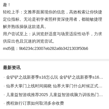
趣！
轻松上手：文雅界面展现你的信息，高效检索让你快捷
定位指标。无论是初学者照样资深使用者，都能敏捷理
解并熟练操纵这款道具。
用户尝试至上：从浏览舒适度与场景适应性动手，力求
供应出色且沉迷的浏览尝试。
md5值：9b6234c23007eb282a6b3421303f50b6
最新资讯
金铲铲之战新赛季s16怎么玩 金铲铲之战新赛季s16攻略
仙界大掌门上线时间揭晓 仙界大掌门什么时候正式开服
儿童益智游戏推荐2025 儿童益智游戏脑力训练热门精选
携程旅行订票如何取消多余收费