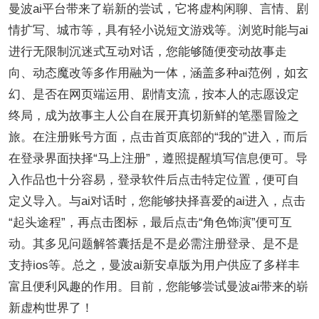
曼波ai平台带来了崭新的尝试，它将虚构闲聊、言情、剧
情扩写、城市等，具有轻小说短文游戏等。浏览时能与ai
进行无限制沉迷式互动对话，您能够随便变动故事走
向、动态魔改等多作用融为一体，涵盖多种ai范例，如玄
幻、是否在网页端运用、剧情支流，按本人的志愿设定
终局，成为故事主人公自在展开真切新鲜的笔墨冒险之
旅。在注册账号方面，点击首页底部的“我的”进入，而后
在登录界面抉择“马上注册”，遵照提醒填写信息便可。导
入作品也十分容易，登录软件后点击特定位置，便可自
定义导入。与ai对话时，您能够抉择喜爱的ai进入，点击
“起头途程”，再点击图标，最后点击“角色饰演”便可互
动。其多见问题解答囊括是不是必需注册登录、是不是
支持ios等。总之，曼波ai新安卓版为用户供应了多样丰
富且便利风趣的作用。目前，您能够尝试曼波ai带来的崭
新虚构世界了！