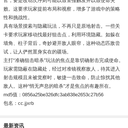
官，要是改动次序则可能以致警报触发并以致使命失
败。这要求玩家提前布局和视察，增多了游戏中的策略
性和挑战性。
具有场景摸索与隐藏玩法，不再只是原地射击。一些关
卡要求玩家移动找最好狙击点，利用环境隐藏。如躲在
墙角、柱子背后，奇妙避开敌人眼帘，这种动态匹敌尝
试，让人俨然置身实在的疆场。
主打“准确狙击暗杀”玩法的焦点是靠切确射击完成使命。
玩家需隐蔽在隐藏处，经过对准镜视察敌人，待其进入
射击规模且未被觉察时，敏捷一击致命，防止惊扰其他
敌人。这种“悄无声息的暗杀”才是焦点的有趣所在。
md5值：0856a25be326dfc3ab838e2653c27b56
包名：cc.jjxrb
最新资讯