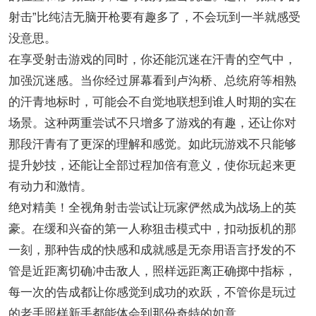
射击”比纯洁无脑开枪要有趣多了，不会玩到一半就感受
没意思。
在享受射击游戏的同时，你还能沉迷在汗青的空气中，
加强沉迷感。当你经过屏幕看到卢沟桥、总统府等相熟
的汗青地标时，可能会不自觉地联想到谁人时期的实在
场景。这种两重尝试不只增多了游戏的有趣，还让你对
那段汗青有了更深的理解和感觉。如此玩游戏不只能够
提升妙技，还能让全部过程加倍有意义，使你玩起来更
有动力和激情。
绝对精美！全视角射击尝试让玩家俨然成为战场上的英
豪。在缓和兴奋的第一人称狙击模式中，扣动扳机的那
一刻，那种告成的快感和成就感是无奈用语言抒发的不
管是近距离切确冲击敌人，照样远距离正确掷中指标，
每一次的告成都让你感觉到成功的欢跃，不管你是玩过
的老手照样新手都能体会到那份奇特的如意。