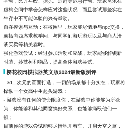
举动，比方斗殴、掳掠、追赶等危急行动。玩家需求在
虚构空间中学会怎样应对这些状况，而且尝试那些实在
生存中不可能体验的兴奋举动。
自在摸索与互动：在校园里，玩家能尽情地与npc交换，
囊括向西席求教学问、与同学们游玩游玩以及与商人洽
谈买卖等精美霎时。
强化游戏尝试：经过参加活动和应战，玩家能够解锁新
时装、妙技树和物品，提高全体游戏尝试。
樱花校园模拟器英文版2024最新版测评
- 3d二次元的画面打造，一切的场景都十分实在，玩家将
操纵一个女高中生起头游戏；
- 游戏没有任何的使命限度你，在游戏中你能够为所欲
为，你能够和其他同窗搞好关系，也能够痛殴他们一
顿；
目前你的游戏尝试能够尽情地开着车、开启天空之旅，