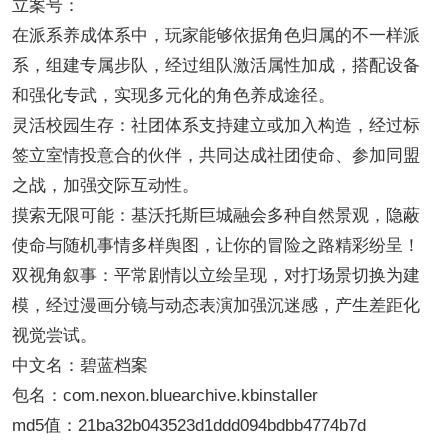
立案号：
在派系养成体系中，玩家能够依据角色归属的不一样派
系，组建专属步队，经过组队激活属性加成，搭配设备
和强化专武，实现多元化的角色养成途径。
灵活校园生存：社团体系支持建立或加入构造，经过标
签立室情投意合的伙伴，共同达成社团使命、参加同盟
之战，加强交际互动性。
摸索无限可能：基沃托斯巨城融会多种自然景观，隐蔽
使命与随机事情多样舆图，让你的冒险之路精彩纷呈！
双视角叙事：平常剧情以立绘呈现，对打场景切换为建
模，经过漫画分镜与动态表演加强沉迷感，产生差距化
视觉尝试。
中文名：碧蓝档案
包名：com.nexon.bluearchive.kbinstaller
md5值：21ba32b043523d1ddd094bdbb4774b7d