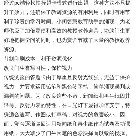
经过pc端轻松抉择题卡模式进行出题。这种方法不只提
升了效力，还确保了教诲资源的有用利用，同时有用节
制了珍贵的学习时间。小闲智慧教育助手的涌现，为老
师供应了加倍灵便和高效的教授教养道具，协助门生更
好地把握学问的同时，也为黉舍节减了大量的教授教养
资源。
节制印刷成本，利于资源优化
改良门生誊写习性，保护视力
传统测验的答题卡由于厚重且反射光线强，无益于保护
视力，并要求运用铅笔和黑色签字笔，简单涌现误判或
漏判的问题。为了改良这些不敷，新闻纸和再生纸因其
轻薄、反射力衰的特性，在日光灯下显得加倍安宁，特
殊适合速写、作图或打草稿，对视力的危害较小。因
而，黉舍逐渐驳回运用新闻纸和再生纸作为试卷及功课
用纸，大大减少了门生因笔的色彩抉择而以致的搅扰。