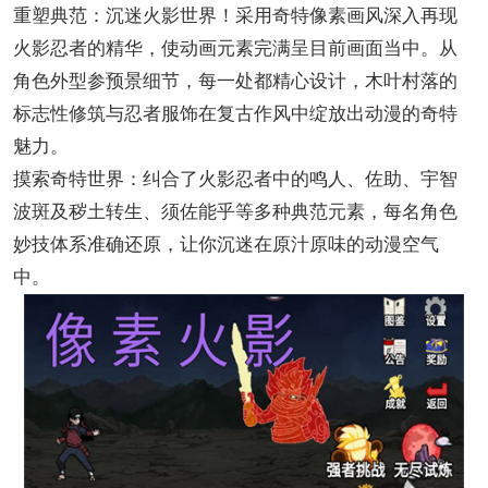
重塑典范：沉迷火影世界！采用奇特像素画风深入再现
火影忍者的精华，使动画元素完满呈目前画面当中。从
角色外型参预景细节，每一处都精心设计，木叶村落的
标志性修筑与忍者服饰在复古作风中绽放出动漫的奇特
魅力。
摸索奇特世界：纠合了火影忍者中的鸣人、佐助、宇智
波斑及秽土转生、须佐能乎等多种典范元素，每名角色
妙技体系准确还原，让你沉迷在原汁原味的动漫空气
中。