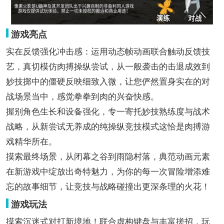
游戏亮点
实在反馈强化冲击感：运用动态帧动画联合触动反馈技
艺，真切模仿肉搏操纵尝试，从一般袭击的击退成效到
妙技掷中的僵硬反映细致入微，让您俨然置身实在的对
战场景当中，感觉拳拳到肉的兴奋快感。
握别角色生长和设备强化，专一寄托妙技熟练度与战术
战略，从新尝试无养成的纯操纵竞技模式这恰是肉搏游
戏精华所在。
摸索最终场景，从闭幕之谷到雨隐村落，典范动画元素
在新游戏中绽放出奇特魅力，为你的每一次冒险增添难
忘的故事细节，让竞技与战略碰撞出更深条理的火花！
游戏玩法
摸索沉迷式对打新境地！联合虚构键盘与丰富搓招，玩