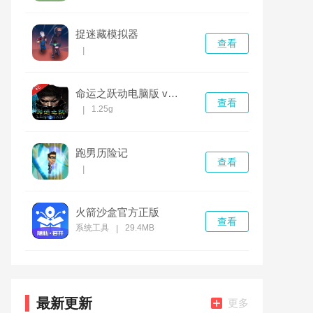
捉迷藏模拟器
查看
|
命运之跃动电脑版 v1.0.0正式版
查看
1.25g
|
跑男历险记
查看
|
火箭沙盒官方正版
查看
系统工具
29.4MB
|
最新更新
更多