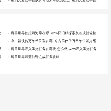
略
脑洞人爱汉字狂飘月考期末考试怎么过_脑洞人爱汉字狂飘月考期末考试通关攻略
程
魔兽世界佐拉姆海岸在哪_wow怀旧服探索灰谷成就佐拉姆海岸位置坐标
今古群侠传万芊芊位置在哪_今古群侠传万芊芊位置介绍
程
魔兽世界没入圣光任务在哪接-怎么做-wow没入圣光任务流程
程
魔兽世界炽蓝仙野之战任务攻略
绍