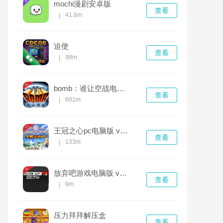
mochi漫剧安卓版
查看
41.6m
|
迫使
查看
98m
|
bomb：谁让空战电脑版 v1.0.0正式版
查看
601m
|
王冠之心pc电脑版 v1.0.0官方版
查看
133m
|
放弃吧游戏电脑版 v1.0
查看
9m
|
压力拜拜解压盒
查看