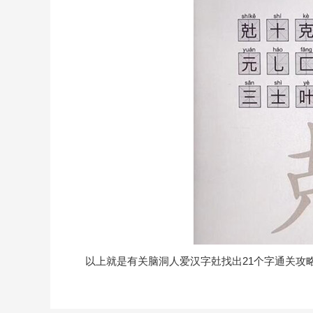
以上就是有关脑洞人爱汉字兙找出21个字通关攻