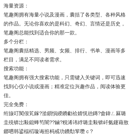
海量资源：
笔趣阁拥有海量小说及漫画，囊括了各类型、各种风格
的作品。无论你喜欢的是科幻、奇幻、言情还是历史，
笔趣阁总能找到适合你的那一款。
多个分栏：
笔趣阁囊括精选、男频、女频、排行、书单、漫画等多
栏目，满足不同读者需求。
搜索功能：
笔趣阁拥有强大搜索功能，只需键入关键词，即可迅速
找到心仪小说或漫画；精准定位兴趣作品，阅读体验更
佳。
完全免费：
绗旇叮闃佷笂鎵?湁鎻愪緵鐨勮祫婧愰兘鏄?畬鍏ㄥ厤璐
圭殑锛岀敤鎴蜂笉闇??鏀?粯浠讳綍璐圭敤锛屽氨鑳藉敖
鎯呬韩鍙楅槄璇诲拰杩戒功鐨勪箰瓒ｃ?