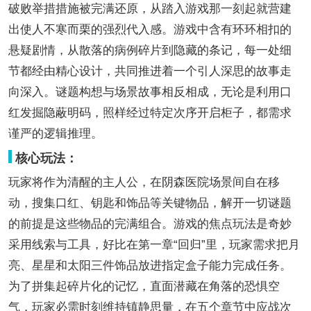
破败举措措施被完满还原，从踏入游戏那一刻起就营建
出使人不寒而栗的强烈代入感。游戏中含有环环相扣的
悬疑剧情，从散落的病例碎片到隐藏的条记，每一处细
节都经由精心设计，共同推进着一个引人深思的故事走
向深入。谜题构想与场景故事相反相成，无论是利用口
红发掘隐蔽明码，照样经过特定次序开启柜子，都需求
谨严的逻辑推理。
核心玩法：
玩家将作为清醒的主人公，在阴森医院场景间自在移
动，搜集口红、钥匙和饰品等关键物品，解开一切谜题
的前提是这些物品的完满组合。游戏的焦点玩法是奇妙
采用线索与工具，好比在第一章“回归”里，玩家需求把月
亮、星星和太阳三件饰品放进指定盒子能力完成任务。
为了拼集起碎片化的记忆，直面潜藏在角落的恐惧空
气，玩家必需时刻维持镇静思量，在五个章节中应战次