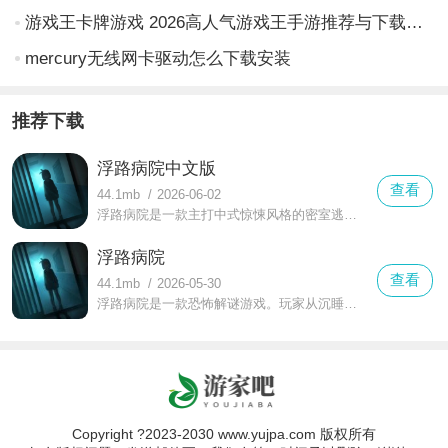
游戏王卡牌游戏 2026高人气游戏王手游推荐与下载指南
mercury无线网卡驱动怎么下载安装
推荐下载
浮路病院中文版
查看
44.1mb
/
2026-06-02
浮路病院是一款主打中式惊悚风格的密室逃脱游戏。玩家将进入一座被时光尘封的废弃病院，在静谧又腐朽的氛围里醒来，眼中所见尽是残败的景象与诡异的符号。通过点击操作探索环境、查找线索、搭配道具，一步步揭开幽暗走廊里隐藏的骇人秘密。
浮路病院
查看
44.1mb
/
2026-05-30
浮路病院是一款恐怖解谜游戏。玩家从沉睡中苏醒，发现自己被困在一座空无一人的精神病院里墙上的病例贴着自己的照片，散落的文件记录着自己的资料。在充满深度的剧情与张力拉满的恐怖氛围交织下，你将踏上一段全新的惊悚解谜之旅，通过不断探索和谜题，一步步揭开这家医院隐藏的秘密。
Copyright ?2023-2030 www.yujpa.com 版权所有