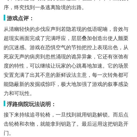
序，终究找到一条逃离险境的出路。
游戏点评：
从清幽轻快的步伐应声到若隐若现的低语呢喃，音效与
超现实画面完成了完满呼应，层层叠加创造出使人颤栗
的沉迷感。游戏在恐惧空气的节拍把控上表现出色，从
死寂无声的病房到忽然涌现的诡异异象，它还有张弛有
度的特性，可以继续让玩家的心跳蓦地加速。它的场景
安置充满了出其不意的新鲜设法主意，每一次转角都可
能隐蔽新的发掘或惊吓，极大地加强了游戏的叙事感染
力和可玩性。
浮路病院玩法说明：
接下来持续追寻轮椅，一旦找到就用钥匙解锁。而后点
击轮椅和衣物，就能拿到钥匙了。最后运用这把钥匙开
门。