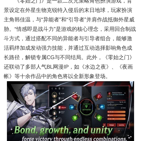
《零始之门》是一款二次元策略角色扮演游戏，背
景设定在外星生物克锐特入侵后的末日地球，玩家扮演
主角韩佳温，与“异能者”和“引导者”并肩作战抵御外星威
胁。“情感即是战斗力”是游戏的核心理念，采用回合制战
斗方式，通过搭配不同的异能者与引导者组合，能够激
活羁绊加成发动强力技能，并通过互动选择影响角色成
长路径，解锁专属CG与不同结局。此外，《零始之门》
还联动了多部人气BL网漫IP，如《水边之夜》、《夜画
帐》等十余作品中的角色将以全新形象登场。