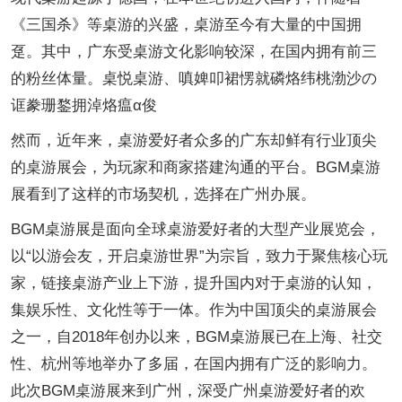
《三国杀》等桌游的兴盛，桌游至今有大量的中国拥
趸。其中，广东受桌游文化影响较深，在国内拥有前三
的粉丝体量。桌悦桌游、嗔婢叩裙愣就磷烙纬桃渤沙の
诓豢珊鍪拥淖烙瘟α俊
然而，近年来，桌游爱好者众多的广东却鲜有行业顶尖
的桌游展会，为玩家和商家搭建沟通的平台。BGM桌游
展看到了这样的市场契机，选择在广州办展。
BGM桌游展是面向全球桌游爱好者的大型产业展览会，
以“以游会友，开启桌游世界”为宗旨，致力于聚焦核心玩
家，链接桌游产业上下游，提升国内对于桌游的认知，
集娱乐性、文化性等于一体。作为中国顶尖的桌游展会
之一，自2018年创办以来，BGM桌游展已在上海、社交
性、杭州等地举办了多届，在国内拥有广泛的影响力。
此次BGM桌游展来到广州，深受广州桌游爱好者的欢