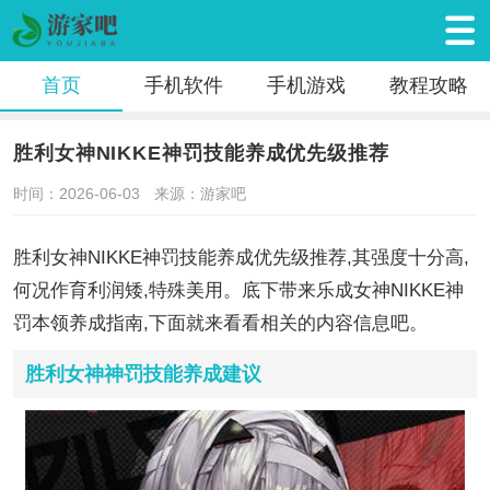
首页
手机软件
手机游戏
教程攻略
胜利女神NIKKE神罚技能养成优先级推荐
时间：2026-06-03
来源：游家吧
胜利女神NIKKE神罚技能养成优先级推荐,其强度十分高,
何况作育利润矮,特殊美用。底下带来乐成女神NIKKE神
罚本领养成指南,下面就来看看相关的内容信息吧。
胜利女神神罚技能养成建议